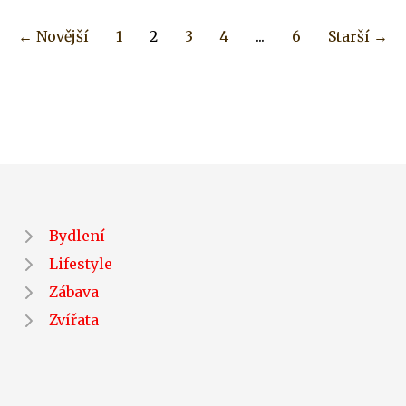
← Novější
1
2
3
4
...
6
Starší →
Bydlení
Lifestyle
Zábava
Zvířata