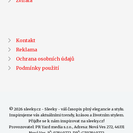
Zvířata
Kontakt
Reklama
Ochrana osobních údajů
Podmínky použití
© 2026 sleeky.cz - Sleeky - váš časopis plný elegancie a stylu.
Inspirujeme vás aktuálními trendy, krásou a životním stylem.
Přijďte se k nám inspirovat na sleeky.cz!
Provozovatel: PR Yard media s.r.o., Adresa: Nová Ves 272, 46331
Nová Ves, IČ: 07840772, DIČ: CZ07840772