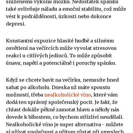
sníženému výkonu mozku. Nedostatek spánku
také ovlivňuje náladu a emoční stabilitu, což může
vést k podrážděnosti, úzkosti nebo dokonce
depresi.
Konstantní expozice hlasité hudbě a silnému
osvětlení na večírcích může vyvolat stresovou
reakci u citlivých jedinců. To může způsobit
únavu, napětí a potenciálně i poruchy spánku.
Když se chcete bavit na večírku, nemusíte hned
sahat po alkoholu. Dneska už máte spoustu
možností, třeba
nealkoholické víno
, které vám
dodá ten správný společenský pocit. Je fakt, že
chlast dokáže pěkně zamotat hlavu a někdy nás
dovede k blbostem, co bychom střízliví neudělali.
Nealkoholické víno je super alternativa - můžete
si užívat společnost a přitom zůstat při smyslech.