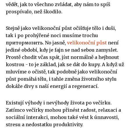
vědět, jak to všechno zvládat, aby nám to spíš
prospívalo, než škodilo.
Stejně jako velikonoční půst očišťuje tělo i duši,
tak i po prohýřené noci musíme trochu
притормозить. No jasně,
velikonoční půst
není
jediné období, kdy je fajn se nad sebou zamyslet.
Prostě chodit včas spát, jíst normálně a hejbnout
kostrou - to je základ, jak se dát do kupy. A když už
mluvíme o očistě, tak podobně jako velikonoční
půst pomáhá tělu, i tahle změna životního stylu
dokáže divy s naší energií a regenerací.
Existují výhody i nevýhody života po večírku.
Zatímco večírky mohou přinést radost, relaxaci a
sociální interakci, mohou také vést k únnavosti,
stresu a nedostatku produktivity.