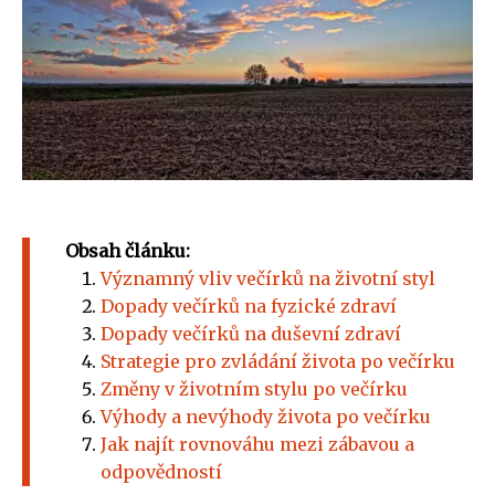
Obsah článku:
Významný vliv večírků na životní styl
Dopady večírků na fyzické zdraví
Dopady večírků na duševní zdraví
Strategie pro zvládání života po večírku
Změny v životním stylu po večírku
Výhody a nevýhody života po večírku
Jak najít rovnováhu mezi zábavou a
odpovědností