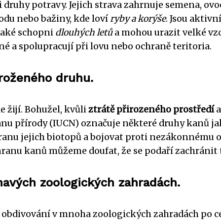
i druhy potravy. Jejich strava zahrnuje semena, ov
vodu nebo bažiny, kde loví
ryby a korýše
. Jsou aktiv
 také schopni
dlouhých letů
a mohou urazit velké vz
né a spolupracují při lovu nebo ochraně teritoria.
hroženého druhu.
 žijí. Bohužel, kvůli
ztrátě přirozeného prostředí
anu přírody (IUCN) označuje některé druhy kanů j
ranu jejich biotopů a bojovat proti nezákonnému o
ranu kanů můžeme doufat, že se podaří zachránit 
mavých zoologických zahradách.
ýt obdivování v mnoha zoologických zahradách po c