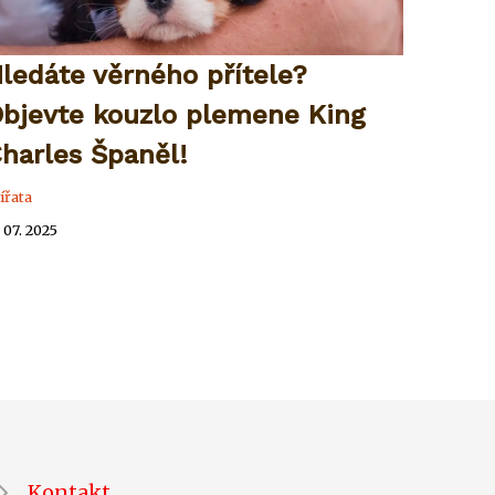
ledáte věrného přítele?
bjevte kouzlo plemene King
harles Španěl!
ířata
. 07. 2025
Kontakt