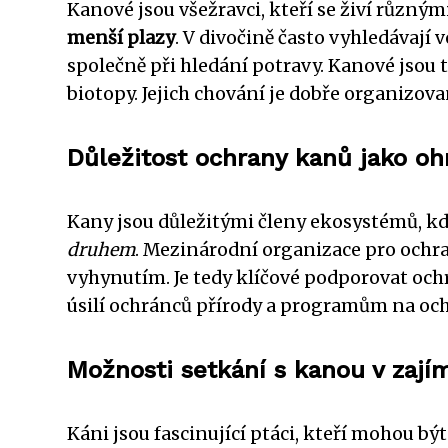
Kanové jsou všežravci, kteří se živí různým
menší plazy
. V divočině často vyhledávají 
společně při hledání potravy. Kanové jsou
biotopy. Jejich chování je dobře organizova
Důležitost ochrany kanů jako o
Kany jsou důležitými členy ekosystémů, kde
druhem
. Mezinárodní organizace pro ochr
vyhynutím. Je tedy klíčové podporovat och
úsilí ochránců přírody a programům na och
Možnosti setkání s kanou v zají
Káni jsou fascinující ptáci, kteří mohou b