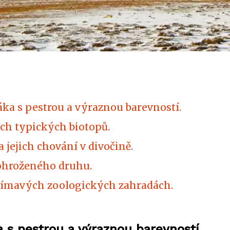
ka s pestrou a výraznou barevností.
ich typických biotopů.
 jejich chování v divočině.
 ohroženého druhu.
ajímavých zoologických zahradách.
a s pestrou a výraznou barevností.