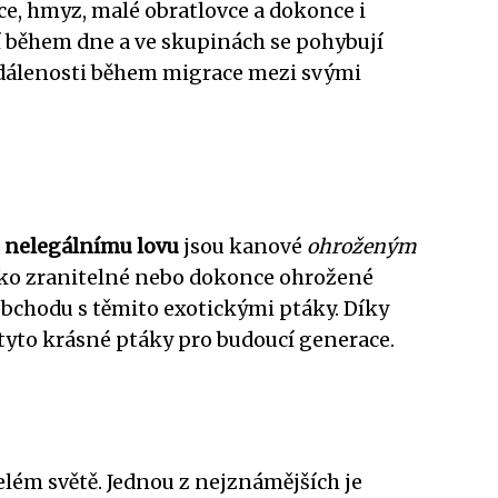
oce, hmyz, malé obratlovce a dokonce i
ní během dne a ve skupinách se pohybují
dálenosti během migrace mezi svými
a
nelegálnímu lovu
jsou kanové
ohroženým
ako zranitelné nebo dokonce ohrožené
bchodu s těmito exotickými ptáky. Díky
tyto krásné ptáky pro budoucí generace.
elém světě. Jednou z nejznámějších je