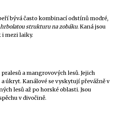
h peří bývá často kombinací odstínů modré,
 hrbolatou strukturu na zobáku
. Kaná jsou
 i mezi laiky.
 pralesů a mangrovových lesů. Jejich
 a úkryt. Kanálové se vyskytují převážně v
ých lesů až po horské oblasti. Jsou
spěchu v divočině.