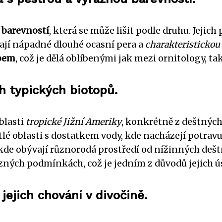
 barevností
, která se může lišit podle druhu. Jejic
mají nápadné dlouhé ocasní pera a
charakteristickou
ybem
, což je dělá oblíbenými jak mezi ornitology, tak
h typických biotopů.
blasti
tropické Jižní Ameriky
, konkrétně z deštných
tlé oblasti s dostatkem vody, kde nacházejí potravu
 kde obývají různorodá prostředí od nížinných deštn
zných podmínkách, což je jedním z důvodů jejich ú
jejich chování v divočině.