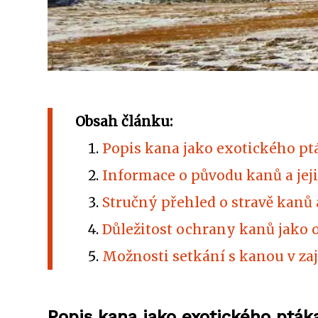
Obsah článku:
Popis kana jako exotického ptá
Informace o původu kanů a jej
Stručný přehled o stravě kanů a
Důležitost ochrany kanů jako
Možnosti setkání s kanou v z
Popis kana jako exotického pták