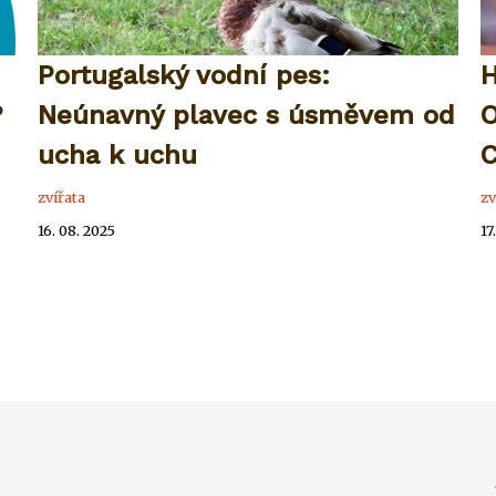
Portugalský vodní pes:
H
?
Neúnavný plavec s úsměvem od
O
ucha k uchu
C
zvířata
zv
16. 08. 2025
17