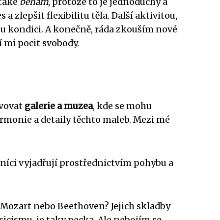
 také
běhám
, protože to je jednoduchý a
a zlepšit flexibilitu těla. Další aktivitou,
svou kondici. A konečně, ráda zkouším nové
 mi pocit svobody.
ěvovat
galerie a muzea
, kde se mohu
armonie a detaily těchto maleb. Mezi mé
ečníci vyjadřují prostřednictvím pohybu a
Mozart nebo Beethoven? Jejich skladby
sicismu, je taky pecka. Ale nebojím se