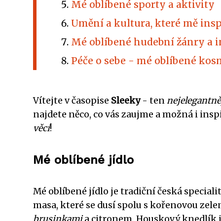
Mé oblíbené sporty a aktivity
Umění a kultura, které mě insp
Mé oblíbené hudební žánry a i
Péče o sebe - mé oblíbené kos
Vítejte v časopise
Sleeky
- ten
nejelegantně
najdete něco, co vás zaujme a možná i inspi
věcí
!
Mé oblíbené jídlo
Mé oblíbené jídlo je tradiční česká speciali
masa, které se dusí spolu s kořenovou zel
brusinkami
a citronem. Houskový knedlík j