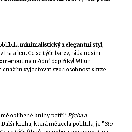
oblíbila
minimalistický a elegantní styl
,
bavlna a len. Co se týče barev, ráda nosím
pomenout na módní doplňky! Miluji
 se snažím vyjadřovat svou osobnost skrze
 mé oblíbené knihy patří "
Pýcha a
alší kniha, která mě zcela pohltila, je "
Sto
. Co se týče filmů, nemohu zapomenout na