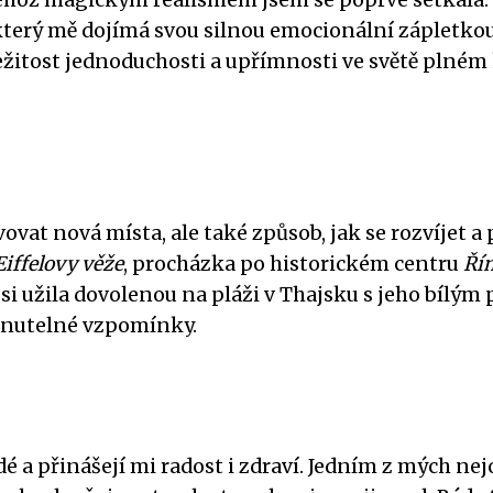
 který mě dojímá svou silnou emocionální zápletk
žitost jednoduchosti a upřímnosti ve světě plném 
vovat nová místa, ale také způsob, jak se rozvíjet 
Eiffelovy věže
, procházka po historickém centru
Ří
si užila dovolenou na pláži v Thajsku s jeho bílý
enutelné vzpomínky.
é a přinášejí mi radost i zdraví. Jedním z mých nej