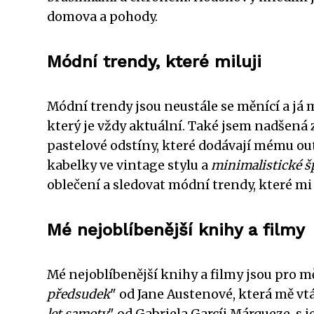
domova a pohody.
Módní trendy, které miluji
Módní trendy jsou neustále se měnící a já m
který je vždy aktuální. Také jsem nadšená 
pastelové odstíny, které dodávají mému o
kabelky ve vintage stylu a
minimalistické š
oblečení a sledovat módní trendy, které mi
Mé nejoblíbenější knihy a filmy
Mé nejoblíbenější knihy a filmy jsou pro 
předsudek
" od Jane Austenové, která mě vtá
let samoty
" od Gabriela Garcíi Márqueze, 