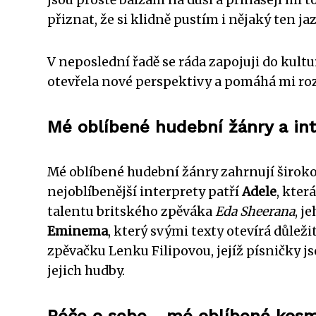
přiznat, že si klidně pustím i nějaký ten j
V neposlední řadě se ráda zapojuji do kultu
otevřela nové perspektivy a pomáhá mi roz
Mé oblíbené hudební žánry a int
Mé oblíbené hudební žánry zahrnují široko
nejoblíbenější interprety patří
Adele
, kter
talentu britského zpěváka
Eda Sheerana
, j
Eminema
, který svými texty otevírá důle
zpěvačku Lenku Filipovou, jejíž písničky j
jejich hudby.
Péče o sebe - mé oblíbené kosm