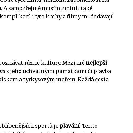
ou. A samozřejmě musím zmínit také
komplikací. Tyto knihy a filmy mi dodávají
a poznávat různé kultury. Mezi mé
nejlepší
ma
s jeho úchvatnými památkami či plavba
m pískem a tyrkysovým mořem. Každá cesta
oblíbenějších sportů je
plavání
. Tento