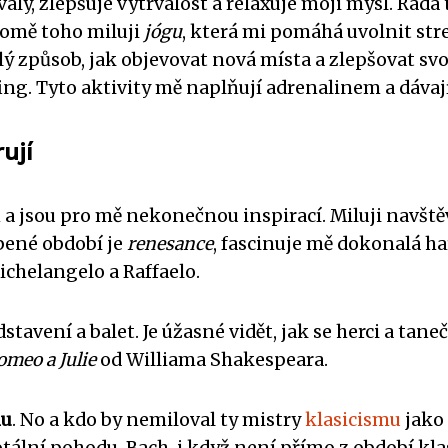
ly, zlepšuje vytrvalost a relaxuje moji mysl. Ráda
Kromě toho miluji
jógu
, která mi pomáhá uvolnit stres 
kvělý způsob, jak objevovat nová místa a zlepšovat 
ng. Tyto aktivity mě naplňují adrenalinem a dávají
ují
a jsou pro mě nekonečnou inspirací. Miluji navšt
bené období je
renesance
, fascinuje mě dokonalá h
ichelangelo a Raffaelo.
stavení a balet. Je úžasné vidět, jak se herci a tan
omeo a Julie
od Williama Shakespeara.
mu
. No a kdo by nemiloval ty mistry
klasicismu
jako 
otální pohodu. Bach, i když není přímo z období kla