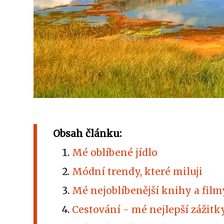
Obsah článku:
Mé oblíbené jídlo
Módní trendy, které miluji
Mé nejoblíbenější knihy a film
Cestování - mé nejlepší zážitk