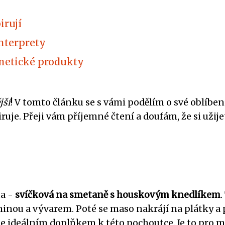
irují
nterprety
metické produkty
jší
! V tomto článku se s vámi podělím o své oblíbené 
ruje. Přeji vám příjemné čtení a doufám, že si užij
ta -
svíčková na smetaně s houskovým knedlíkem
eninou a vývarem. Poté se maso nakrájí na plátky 
e ideálním doplňkem k této pochoutce. Je to pro 