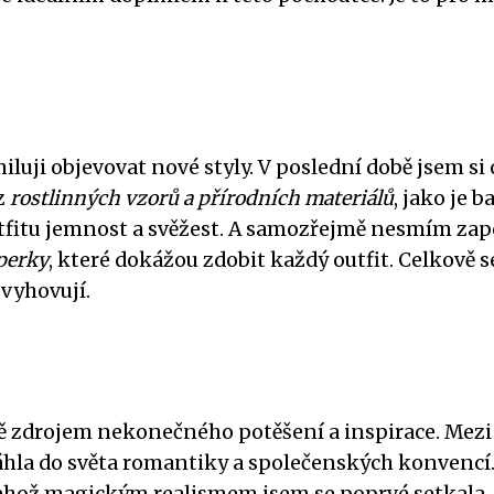
iluji objevovat nové styly. V poslední době jsem si 
z
rostlinných vzorů a přírodních materiálů
, jako je 
utfitu jemnost a svěžest. A samozřejmě nesmím za
perky
, které dokážou zdobit každý outfit. Celkově
 vyhovují.
mě zdrojem nekonečného potěšení a inspirace. Mezi
hla do světa romantiky a společenských konvencí. D
s jehož magickým realismem jsem se poprvé setkala