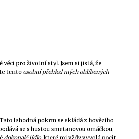
věci pro životní styl. Jsem si jistá, že
ete tento
osobní přehled mých oblíbených
. Tato lahodná pokrm se skládá z hovězího
a podává se s hustou smetanovou omáčkou,
mě
dokonalé jídlo
, které mi vždy vyvolá pocit