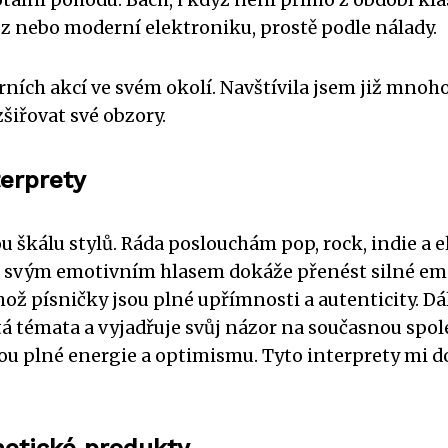
azz nebo moderní elektroniku, prostě podle nálady.
rních akcí ve svém okolí. Navštívila jsem již mnoho 
šiřovat své obzory.
erprety
u škálu stylů. Ráda poslouchám pop, rock, indie a
á svým emotivním hlasem dokáže přenést silné emo
ehož písničky jsou plné upřímnosti a autenticity. 
žitá témata a vyjadřuje svůj názor na současnou s
sou plné energie a optimismu. Tyto interprety mi d
etické produkty