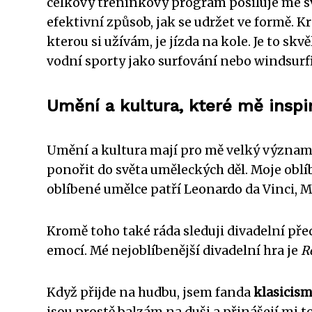
celkový tréninkový program posiluje mé sva
efektivní způsob, jak se udržet ve formě. 
kterou si užívám, je jízda na kole. Je to s
vodní sporty jako surfování nebo windsurfi
Umění a kultura, které mě inspir
Umění a kultura mají pro mě velký význam 
ponořit do světa uměleckých děl. Moje oblí
oblíbené umělce patří Leonardo da Vinci, M
Kromě toho také ráda sleduji divadelní před
emocí. Mé nejoblíbenější divadelní hra je
R
Když přijde na hudbu, jsem fanda
klasicis
jsou prostě balzám na duši a přinášejí mi t