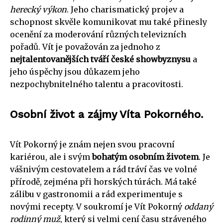
herecký výkon
. Jeho charismatický projev a
schopnost skvěle komunikovat mu také přinesly
ocenění za moderování různých televizních
pořadů. Vít je považován za jednoho z
nejtalentovanějších tváří české showbyznysu
a
jeho úspěchy jsou důkazem jeho
nezpochybnitelného talentu a pracovitosti.
Osobní život a zájmy Víta Pokorného.
Vít Pokorný je znám nejen svou pracovní
kariérou, ale i svým
bohatým osobním životem
. Je
vášnivým cestovatelem a rád tráví čas ve volné
přírodě, zejména při horských túrách. Má také
zálibu v gastronomii a rád experimentuje s
novými recepty. V soukromí je Vít Pokorný
oddaný
rodinný muž
, který si velmi cení času stráveného