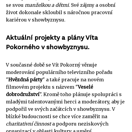
se svou
manželkou a dětmi
. Své zájmy a osobní
život dokonale skloubil s náročnou pracovní
kariérou v showbyznysu.
Aktuální projekty a plány Víta
Pokorného v showbyznysu.
V současné době se Vít Pokorný věnuje
moderování populárního televizního pořadu
"
Hvězdná párty
" a také pracuje na novém
filmovém projektu s názvem "
Veselé
dobrodružství
". Kromě toho plánuje spolupráci s
mladými talentovanými herci a moderátory, aby je
podpořil ve svých začátcích v showbyznysu. V
blízké budoucnosti se chce více zaměřit na
charitativní činnost
a podporu neziskových
organizací v oblasti kultury a umění.