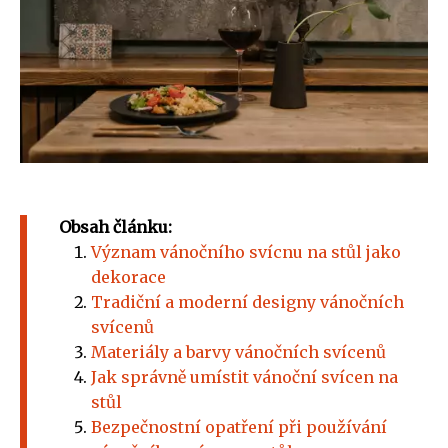
Obsah článku:
Význam vánočního svícnu na stůl jako
dekorace
Tradiční a moderní designy vánočních
svícenů
Materiály a barvy vánočních svícenů
Jak správně umístit vánoční svícen na
stůl
Bezpečnostní opatření při používání