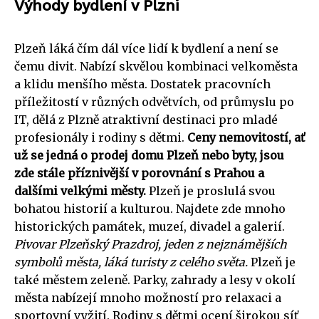
Výhody bydlení v Plzni
Plzeň láká čím dál více lidí k bydlení a není se
čemu divit. Nabízí skvělou kombinaci velkoměsta
a klidu menšího města. Dostatek pracovních
příležitostí v různých odvětvích, od průmyslu po
IT, dělá z Plzně atraktivní destinaci pro mladé
profesionály i rodiny s dětmi.
Ceny nemovitostí, ať
už se jedná o prodej domu Plzeň nebo byty, jsou
zde stále příznivější v porovnání s Prahou a
dalšími velkými městy.
Plzeň je proslulá svou
bohatou historií a kulturou. Najdete zde mnoho
historických památek, muzeí, divadel a galerií.
Pivovar Plzeňský Prazdroj, jeden z nejznámějších
symbolů města, láká turisty z celého světa.
Plzeň je
také městem zeleně. Parky, zahrady a lesy v okolí
města nabízejí mnoho možností pro relaxaci a
sportovní vyžití. Rodiny s dětmi ocení širokou síť