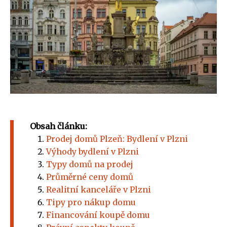
Obsah článku:
Prodej domů Plzeň: Bydlení v Plzni
Výhody bydlení v Plzni
Typy domů na prodej
Průměrné ceny domů
Realitní kanceláře v Plzni
Tipy pro nákup domu
Financování koupě domu