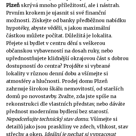
Plzeň
skrývá mnoho příležitostí, ale i nástrah.
Prvním krokem je ujasnit si své finanční
možnosti. Získejte od banky předběžnou nabídku
hypotéky, abyste věděli, s jakou maximální
částkou můžete počítat. Důležitá je lokalita.
Přejete si bydlet v centru dění s veškerou
občanskou vybaveností na dosah ruky, nebo
upřednostňujete klidnější okrajovou část s dobrou
dostupností do centra? Projděte si vybrané
lokality v různou denní dobu a všímejte si
atmosféry a hlučnosti. Prodej domu Plzeň
zahrnuje širokou škálu nemovitostí, od starších
domů po novostavby. Zvažte, zda jste spíše na
rekonstrukci dle vlastních představ, nebo dáváte
přednost modernímu bydlení bez starostí.
Nepodceňujte technický stav domu.
Všímejte si
detailů jako jsou praskliny ve zdech, vlhkost, stav
střechy a oken.
Ideální je nechat si vypracovat