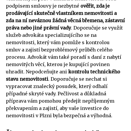
podpisem smlouvy je nezbytné
ověřit, zda je
prodávající skutečně vlastníkem nemovitosti a
zda na ní neváznou žádná věcná břemena, zástavní
práva nebo jiné právní vady
. Doporučuje se využít
služeb advokáta specializujícího se na
nemovitosti, který vám pomůže s kontrolou
smluv a zajistí bezproblémový průběh celého
procesu. Advokát vám také poradí s daní z nabytí
nemovitých věcí, kterou je kupující povinen
uhradit. Nepodceňujte ani
kontrolu technického
stavu nemovitosti
. Doporučuje se nechat si
vypracovat znalecký posudek, který odhalí
případné skryté vady. Pečlivost a důkladná
příprava vám pomohou předejít nepříjemným
překvapením a zajistí, aby vaše investice do
nemovitosti v Plzni byla bezpečná a výhodná.