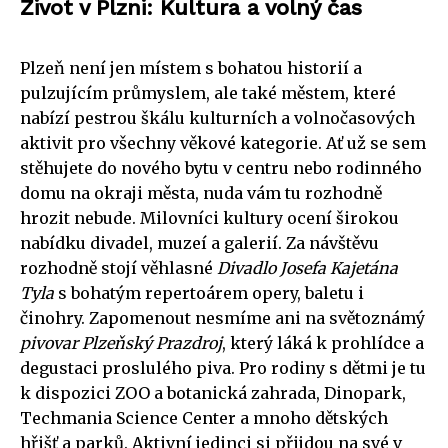
Život v Plzni: Kultura a volný čas
Plzeň není jen místem s bohatou historií a
pulzujícím průmyslem, ale také městem, které
nabízí pestrou škálu kulturních a volnočasových
aktivit pro všechny věkové kategorie. Ať už se sem
stěhujete do nového bytu v centru nebo rodinného
domu na okraji města, nuda vám tu rozhodně
hrozit nebude. Milovníci kultury ocení širokou
nabídku divadel, muzeí a galerií. Za návštěvu
rozhodně stojí věhlasné
Divadlo Josefa Kajetána
Tyla
s bohatým repertoárem opery, baletu i
činohry. Zapomenout nesmíme ani na světoznámý
pivovar Plzeňský Prazdroj
, který láká k prohlídce a
degustaci proslulého piva. Pro rodiny s dětmi je tu
k dispozici ZOO a botanická zahrada, Dinopark,
Techmania Science Center a mnoho dětských
hřišť a parků. Aktivní jedinci si přijdou na své v