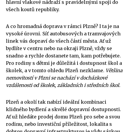
hlavní vlakové nádraží s pravidelnými spoji do
všech koutů republiky.
A co hromadná doprava v rámci Plzně? I ta je na
vysoké úrovni. Síť autobusových a tramvajových
linek vás dopraví do všech částí města. Ať už
bydlíte v centru nebo na okraji Plzně, vždy se
snadno a rychle dostanete tam, kam potřebujete.
Pro rodiny s dětmi je důležitá i dostupnost škol a
školek, a v tomto ohledu Plzeň nezklame.
Většina
nemovitostí v Plzni se nachází v docházkové
vzdálenosti od školek, základních i středních škol.
Plzeň a okolí tak nabízí ideální kombinaci
klidného bydlení a skvělé dopravní dostupnosti.
Ať už hledáte prodej domu Plzeň pro sebe a svou
rodinu, nebo investiční příležitost, lokalita s
dobrou dopravní infrastrukturou je vždy sázkou