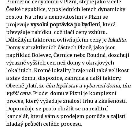
Průměrné ceny domů v Plzni, stejně jako v celé
České republice, v posledních letech dynamicky
rostou. Na trhu s nemovitostmi v Plzni se
projevuje
vysoká poptávka po bydlení
, která
převyšuje nabídku, což tlačí ceny vzhůru.
Důležitým faktorem ovlivňujícím ceny je
lokalita
.
Domy v atraktivních částech Plzně, jako jsou
například Bolevec, Černice nebo Roudná, dosahují
výrazně vyšších cen než domy v okrajových
lokalitách. Kromě lokality hraje roli také velikost
a stav domu, dispozice, zahrada a další faktory.
Obecně platí, že
čím lepší stav a vybavení domu, tím
vyšší cena
. Prodej domu v Plzni je komplexní
proces, který vyžaduje znalost trhu a zkušenosti.
Doporučuje se proto obrátit se na realitní
kancelář, která vám s prodejem pomůže a zajistí
hladký průběh celého procesu.