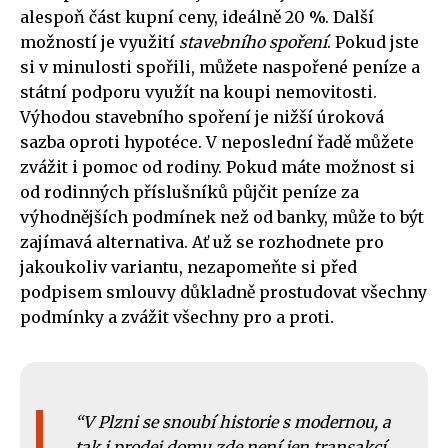
alespoň část kupní ceny, ideálně 20 %. Další
možností je využití
stavebního spoření
. Pokud jste
si v minulosti spořili, můžete naspořené peníze a
státní podporu využít na koupi nemovitosti.
Výhodou stavebního spoření je nižší úroková
sazba oproti hypotéce. V neposlední řadě můžete
zvážit i pomoc od rodiny. Pokud máte možnost si
od rodinných příslušníků půjčit peníze za
výhodnějších podmínek než od banky, může to být
zajímavá alternativa. Ať už se rozhodnete pro
jakoukoliv variantu, nezapomeňte si před
podpisem smlouvy důkladně prostudovat všechny
podmínky a zvážit všechny pro a proti.
V Plzni se snoubí historie s modernou, a
tak i prodej domu zde není jen transakcí,