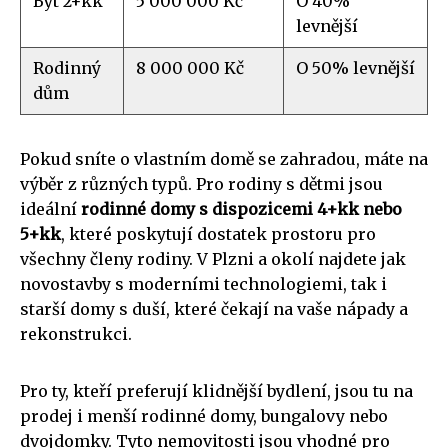
Byt 2+kk
5 000 000 Kč
O 40%
levnější
Rodinný
8 000 000 Kč
O 50% levnější
dům
Pokud sníte o vlastním domě se zahradou, máte na
výběr z různých typů. Pro rodiny s dětmi jsou
ideální
rodinné domy s dispozicemi 4+kk nebo
5+kk
, které poskytují dostatek prostoru pro
všechny členy rodiny. V Plzni a okolí najdete jak
novostavby s moderními technologiemi, tak i
starší domy s duší, které čekají na vaše nápady a
rekonstrukci.
Pro ty, kteří preferují klidnější bydlení, jsou tu na
prodej i menší rodinné domy, bungalovy nebo
dvojdomky. Tyto nemovitosti jsou vhodné pro