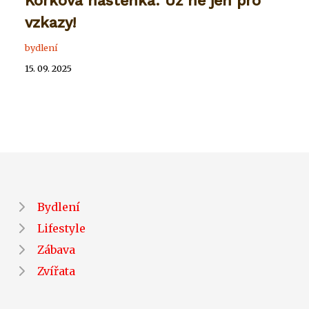
Korková nástěnka: Už ne jen pro
vzkazy!
bydlení
15. 09. 2025
Bydlení
Lifestyle
Zábava
Zvířata