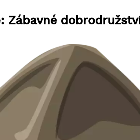
: Zábavné dobrodružstv