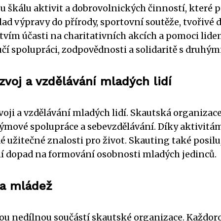
 škálu aktivit a dobrovolnických činností, které p
lad výpravy do přírody, sportovní soutěže, tvořivé
tvím účasti na charitativních akcích a pomoci lide
učí spolupráci, zodpovědnosti a solidaritě s druhými
voj a vzdělávání mladých lidí
voji a vzdělávání mladých lidí. Skautská organizac
ýmové spolupráce a sebevzdělávání. Díky aktivitá
dé užitečné znalosti pro život. Skauting také posil
ní dopad na formování osobnosti mladých jedinců.
 a mládež
sou nedílnou součástí skautské organizace. Každoroč