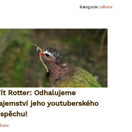
Kategorie:
zábava
ít Rotter: Odhalujeme
ajemství jeho youtuberského
spěchu!
bava