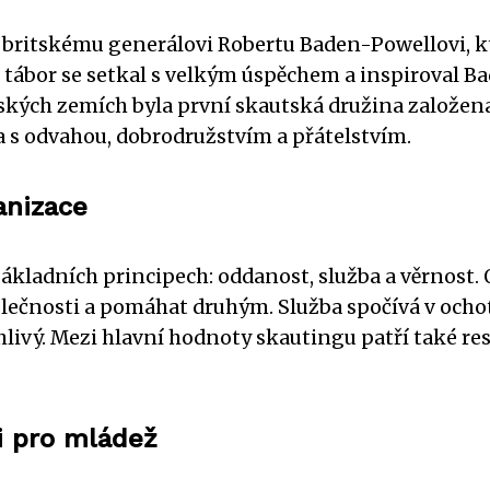
y britskému generálovi Robertu Baden-Powellovi, kt
tábor se setkal s velkým úspěchem a inspiroval B
Českých zemích byla první skautská družina založena
na s odvahou, dobrodružstvím a přátelstvím.
anizace
ákladních principech: oddanost, služba a věrnost. O
společnosti a pomáhat druhým. Služba spočívá v oc
livý. Mezi hlavní hodnoty skautingu patří také re
ti pro mládež