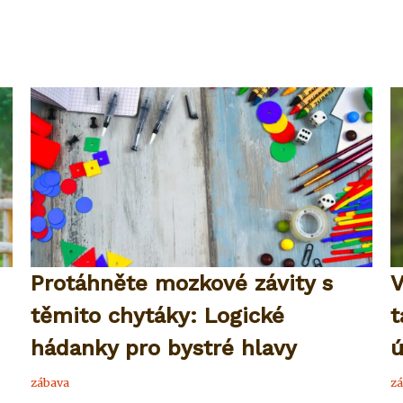
Protáhněte mozkové závity s
V
těmito chytáky: Logické
t
hádanky pro bystré hlavy
ú
zábava
zá