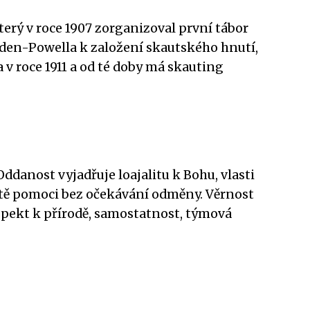
erý v roce 1907 zorganizoval první tábor
aden-Powella k založení skautského hnutí,
 v roce 1911 a od té doby má skauting
ddanost vyjadřuje loajalitu k Bohu, vlasti
hotě pomoci bez očekávání odměny. Věrnost
spekt k přírodě, samostatnost, týmová