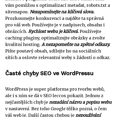
vám pomůžou s optimalizací metadat, robots.txt a
sitemapou.
Nezapomínejte na klíčová slova.
Prozkoumejte konkurenci a najděte ta správná
pro váš web. Používejte je v nadpisech, obsahu i
obrázcích.
Rychlost webu je klíčová.
Používejte
caching pluginy, optimalizujte obrázky a zvolte
kvalitní hosting.
A nezapomeňte na zpětné odkazy.
Pište poutavý obsah, sdílejte ho na sociálních
sítích a oslovte relevantní weby s žádostí o odkaz.
Časté chyby SEO ve WordPressu
WordPress je super platforma pro tvorbu webů,
ale i s ním se dá v SEO leccos pokazit. Jednou z
nejčastějších chyb je
nezadání názvu a popisu webu
v nastavení. Bez toho Google těžko pozná, o čem
váš web je. Další častou chybou je
nepoužívání