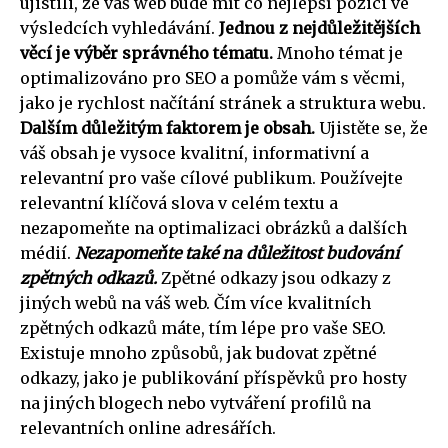
ujistili, že váš web bude mít co nejlepší pozici ve
výsledcích vyhledávání.
Jednou z nejdůležitějších
věcí je výběr správného tématu.
Mnoho témat je
optimalizováno pro SEO a pomůže vám s věcmi,
jako je rychlost načítání stránek a struktura webu.
Dalším důležitým faktorem je obsah.
Ujistěte se, že
váš obsah je vysoce kvalitní, informativní a
relevantní pro vaše cílové publikum. Používejte
relevantní klíčová slova v celém textu a
nezapomeňte na optimalizaci obrázků a dalších
médií.
Nezapomeňte také na důležitost budování
zpětných odkazů.
Zpětné odkazy jsou odkazy z
jiných webů na váš web. Čím více kvalitních
zpětných odkazů máte, tím lépe pro vaše SEO.
Existuje mnoho způsobů, jak budovat zpětné
odkazy, jako je publikování příspěvků pro hosty
na jiných blogech nebo vytváření profilů na
relevantních online adresářích.