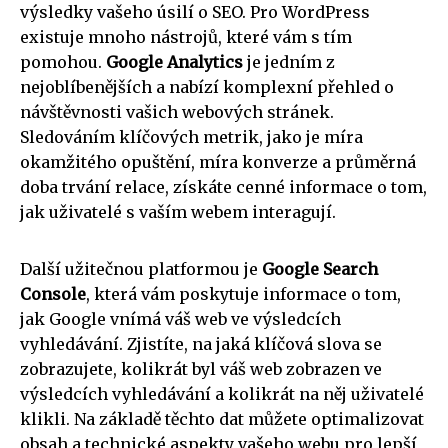
výsledky vašeho úsilí o SEO. Pro WordPress
existuje mnoho nástrojů, které vám s tím
pomohou.
Google Analytics
je jedním z
nejoblíbenějších a nabízí komplexní přehled o
návštěvnosti vašich webových stránek.
Sledováním klíčových metrik, jako je míra
okamžitého opuštění, míra konverze a průměrná
doba trvání relace, získáte cenné informace o tom,
jak uživatelé s vaším webem interagují.
Další užitečnou platformou je
Google Search
Console
, která vám poskytuje informace o tom,
jak Google vnímá váš web ve výsledcích
vyhledávání. Zjistíte, na jaká klíčová slova se
zobrazujete, kolikrát byl váš web zobrazen ve
výsledcích vyhledávání a kolikrát na něj uživatelé
klikli. Na základě těchto dat můžete optimalizovat
obsah a technické aspekty vašeho webu pro lepší