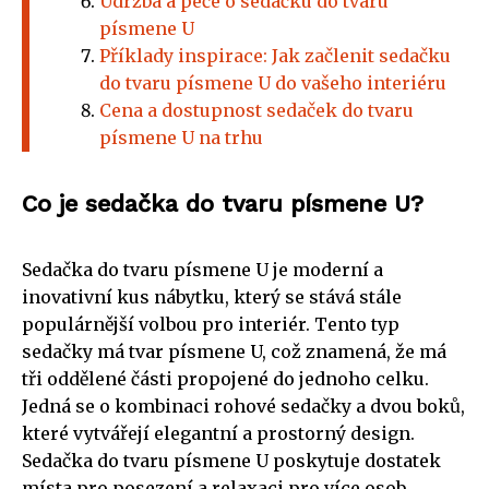
Údržba a péče o sedačku do tvaru
písmene U
Příklady inspirace: Jak začlenit sedačku
do tvaru písmene U do vašeho interiéru
Cena a dostupnost sedaček do tvaru
písmene U na trhu
Co je sedačka do tvaru písmene U?
Sedačka do tvaru písmene U je moderní a
inovativní kus nábytku, který se stává stále
populárnější volbou pro interiér. Tento typ
sedačky má tvar písmene U, což znamená, že má
tři oddělené části propojené do jednoho celku.
Jedná se o kombinaci rohové sedačky a dvou boků,
které vytvářejí elegantní a prostorný design.
Sedačka do tvaru písmene U poskytuje dostatek
místa pro posezení a relaxaci pro více osob