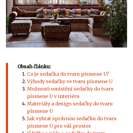
Obsah článku:
Co je sedačka do tvaru písmene U?
Výhody sedačky ve tvaru písmene U
Možnosti umístění sedačky do tvaru
písmene U v interiéru
Materiály a design sedačky do tvaru
písmene U
Jak vybrat správnou sedačku do tvaru
písmene U pro váš prostor