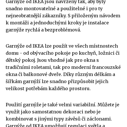
Garnýže od IKEA jsou navrženy tak, aby byly
snadno montovatelné a použitelné i pro ty
nejneobratnější zákazníky. S přiloženým návodem
k montáži a jednoduchými kroky je instalace
garnýže rychlá a bezproblémová.
Garnýže od IKEA lze použít ve všech místnostech
domu - od obývacího pokoje po kuchyň, ložnici či
dětský pokoj. Jsou vhodné jak pro okna s
tradičními roletami, tak pro moderní francouzské
okna či balkonové dveře. Díky různým délkám a
šířkám garnýží lze snadno přizpůsobit jejich
velikost potřebám každého prostoru.
Použití garnýže je také velmi variabilní. Můžete je
využít jako samostatnou dekoraci nebo je
kombinovat s jinými typy závěsů či záclonami.
Garnýže od IKEA umožňují regulaci světla a