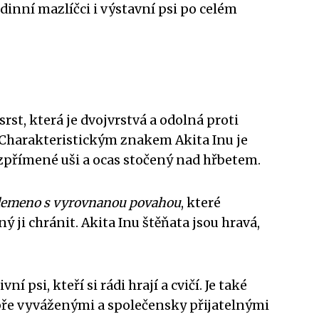
dinní mazlíčci i výstavní psi po celém
st, která je dvojvrstvá a odolná proti
. Charakteristickým znakem Akita Inu je
vzpřímené uši a ocas stočený nad hřbetem.
plemeno s vyrovnanou povahou
, které
tný ji chránit. Akita Inu štěňata jsou hravá,
 psi, kteří si rádi hrají a cvičí. Je také
obře vyváženými a společensky přijatelnými