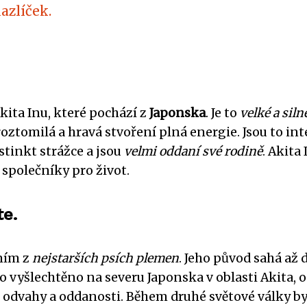
azlíček.
kita Inu, které pochází z
Japonska
. Je to
velké a sil
oztomilá a hravá stvoření plná energie. Jsou to inte
stinkt strážce a jsou
velmi oddaní své rodině
. Akita
společníky pro život.
te.
dním z
nejstarších psích plemen
. Jeho původ sahá až d
o vyšlechtěno na severu Japonska v oblasti Akita, 
y, odvahy a oddanosti. Během druhé světové války b