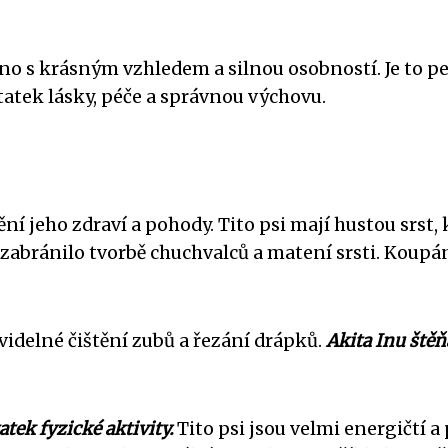
emeno s krásným vzhledem a silnou osobností. Je to
atek lásky, péče a správnou výchovu.
tění jeho zdraví a pohody. Tito psi mají hustou srst
 zabránilo tvorbě chuchvalců a matení srsti. Koup
avidelné čištění zubů a řezání drápků.
Akita Inu štěň
atek fyzické aktivity.
Tito psi jsou velmi energičtí 