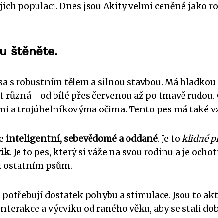
jich populaci. Dnes jsou Akity velmi ceněné jako ro
nu štěněte.
a s robustním tělem a silnou stavbou. Má hladkou sr
t různá - od bílé přes červenou až po tmavě rudou
stmi a trojúhelníkovýma očima. Tento pes má také 
je
inteligentní, sebevědomé a oddané
. Je to
klidné 
vik
. Je to pes, který si váže na svou rodinu a je ocho
i ostatním psům.
potřebují dostatek pohybu a stimulace. Jsou to aktivní
interakce a výcviku od raného věku, aby se stali d