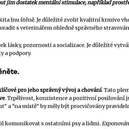
out jim dostatek mentální stimulace, například prost
ita Inu štěně. Je důležité zvolit kvalitní krmivo 
poradit s veterinářem ohledně správného stravován
ek lásky, pozornosti a socializace. Je důležité vyt
y a podpory.
ěněte.
klíčové pro jeho správný vývoj a chování
. Tato plem
ve
. Trpělivost, konzistence a pozitivní posilování
ut" a "na místě" by měly být procvičovány pravidel
učil komunikovat s ostatními psy a lidmi.
Exponování