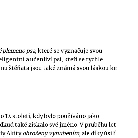
né plemeno psa
, které se vyznačuje svou
ligentní a učenliví psi, kteří se rychle
 Inu štěňata jsou také známá svou láskou ke
o 17. století, kdy bylo používáno jako
odkud také získalo své jméno. V průběhu let
yly Akity
ohroženy vyhubením
, ale díky úsilí