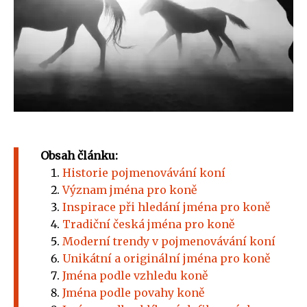
Obsah článku:
Historie pojmenovávání koní
Význam jména pro koně
Inspirace při hledání jména pro koně
Tradiční česká jména pro koně
Moderní trendy v pojmenovávání koní
Unikátní a originální jména pro koně
Jména podle vzhledu koně
Jména podle povahy koně