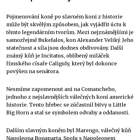
Pojmenování koně po slavném koni z historie
může být skvělým způsobem, jak vyjádřit úctu k
těmto legendárním tvorům. Mezi nejznámějšími je
samozřejmě Bukefalos, kon Alexander Veliký. Jeho
statečnost a síla jsou dodnes obdivovány. Další
známý kůň je Incitatus, oblíbený miláček
římského císaře Caliguly, který byl dokonce
povýšen na senátora.
Nesmíme zapomenout ani na Comancheho,
jednoho z nejslavnějších válečných koní americké
historie. Tento hřebec se zúčastnil bitvy u Little
Big Horn a stal se symbolem odvahy a oddanosti.
Dalším slavným koněm byl Marengo, válečný kůň
Napoleona Bonaparta. Spolu s Napoleonem