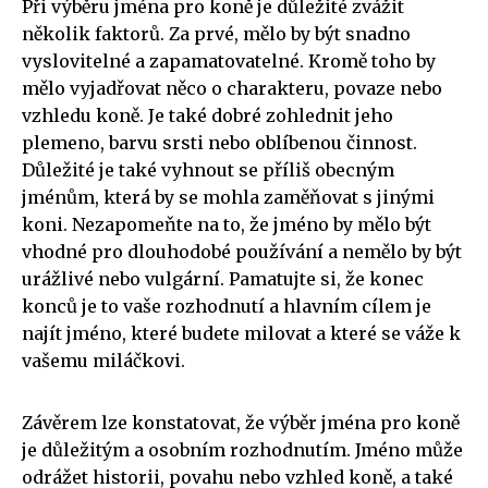
Při výběru jména pro koně je důležité zvážit
několik faktorů. Za prvé, mělo by být snadno
vyslovitelné a zapamatovatelné. Kromě toho by
mělo vyjadřovat něco o charakteru, povaze nebo
vzhledu koně. Je také dobré zohlednit jeho
plemeno, barvu srsti nebo oblíbenou činnost.
Důležité je také vyhnout se příliš obecným
jménům, která by se mohla zaměňovat s jinými
koni. Nezapomeňte na to, že jméno by mělo být
vhodné pro dlouhodobé používání a nemělo by být
urážlivé nebo vulgární. Pamatujte si, že konec
konců je to vaše rozhodnutí a hlavním cílem je
najít jméno, které budete milovat a které se váže k
vašemu miláčkovi.
Závěrem lze konstatovat, že výběr jména pro koně
je důležitým a osobním rozhodnutím. Jméno může
odrážet historii, povahu nebo vzhled koně, a také